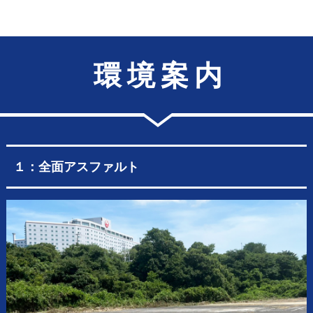
環 境 案 内
１：全面アスファルト